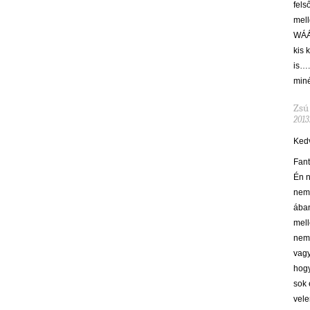
fels
mell
WÁÁÁ
kis 
is….
miné
Zsú
2013
Ked
Fant
Én n
nem 
ában
mell
nem 
vagy
hogy
sok 
vele