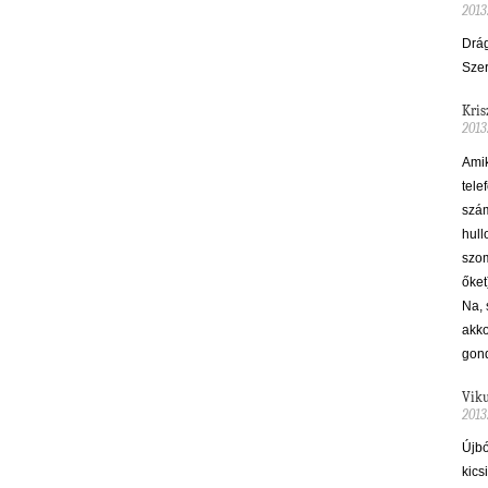
2013
Drág
Sze
Kris
2013
Amik
tele
szám
hull
szom
őket
Na, 
akko
gond
Vik
2013
Újbó
kics