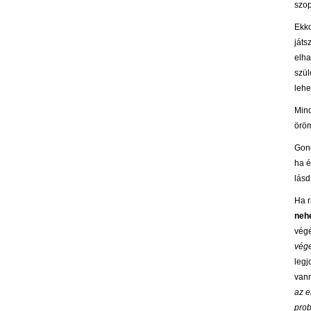
szop
Ekko
játs
elha
szül
lehe
Mind
öröm
Gond
ha é
lásd
Ha r
neh
vég
vége
legj
vann
az e
pro