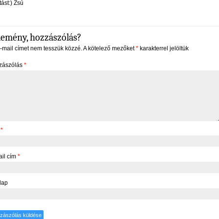
tást:) Zsú
lemény, hozzászólás?
-mail címet nem tesszük közzé.
A kötelező mezőket
*
karakterrel jelöltük
zászólás
*
v
*
il cím
*
lap