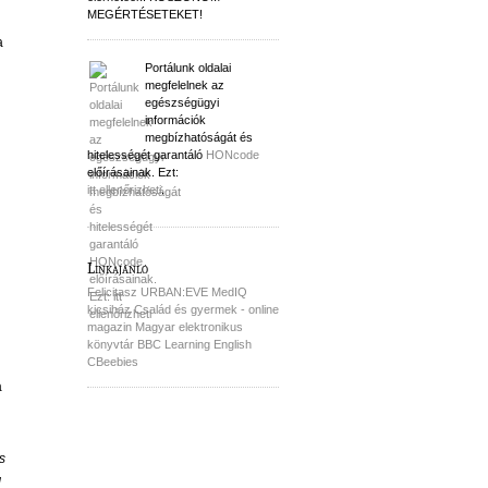
MEGÉRTÉSETEKET!
a
Portálunk oldalai
megfelelnek az
egészségügyi
információk
megbízhatóságát és
hitelességét garantáló
HONcode
előírásainak. Ezt:
itt ellenőrizheti
.
Linkajánló
Felicitasz
URBAN:EVE
MedIQ
kicsiház
Család és gyermek - online
magazin
Magyar elektronikus
könyvtár
BBC Learning English
CBeebies
a
s
d