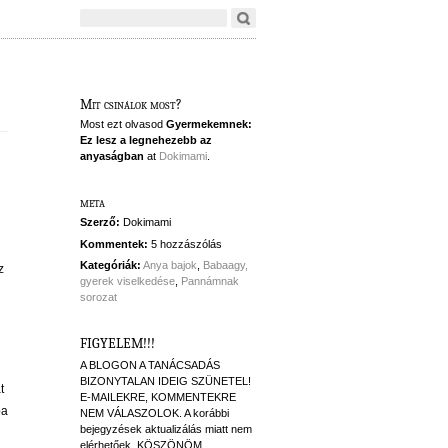
Mit csinálok most?
Most ezt olvasod
Gyermekemnek:
Ez lesz a legnehezebb az
anyaságban
at
Dokimami
.
meta
Szerző:
Dokimami
Kommentek:
5 hozzászólás
Kategóriák:
Anya bajok
,
Babaagy,
z
gyerek viselkedése
,
Pannámnak
sorozat
FIGYELEM!!!
A BLOGON A TANÁCSADÁS
BIZONYTALAN IDEIG SZÜNETEL!
t
E-MAILEKRE, KOMMENTEKRE
ba
NEM VÁLASZOLOK. A korábbi
bejegyzések aktualizálás miatt nem
elérhetőek. KÖSZÖNÖM