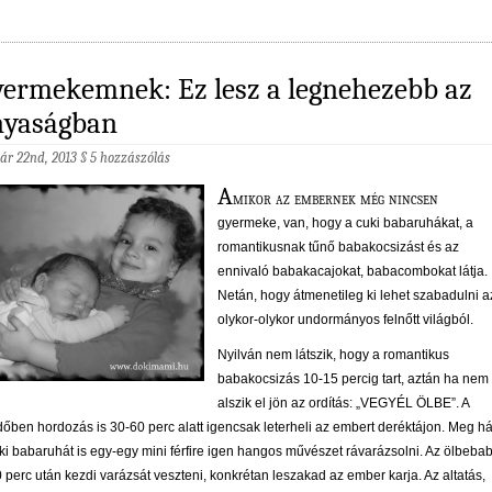
ermekemnek: Ez lesz a legnehezebb az
nyaságban
ár 22nd, 2013
§
5 hozzászólás
A
mikor az embernek még nincsen
gyermeke, van, hogy a cuki babaruhákat, a
romantikusnak tűnő babakocsizást és az
ennivaló babakacajokat, babacombokat látja.
Netán, hogy átmenetileg ki lehet szabadulni a
olykor-olykor undormányos felnőtt világból.
Nyilván nem látszik, hogy a romantikus
babakocsizás 10-15 percig tart, aztán ha nem
alszik el jön az ordítás: „VEGYÉL ÖLBE”. A
őben hordozás is 30-60 perc alatt igencsak leterheli az embert deréktájon. Meg há
ki babaruhát is egy-egy mini férfire igen hangos művészet rávarázsolni. Az ölbeba
0 perc után kezdi varázsát veszteni, konkrétan leszakad az ember karja. Az altatás,