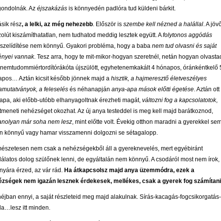
gondolnák. Az
éjszakázás
is könnyedén padlóra tud küldeni bárkit.
sik rész
, a lelki, az még nehezebb
. Először is
szembe kell nézned a halállal
. A jöv
olút kiszámíthatatlan, nem tudhatod meddig lesztek együtt. A
folytonos aggódás
zelídítése nem könnyű. Gyakori probléma, hogy a baba
nem tud olvasni és saját
ényei vannak
. Tesz arra, hogy te mit-mikor-hogyan szeretnél, netán hogyan olvasta
nemtudommiértordítórákóta újszülött, egyhetenemkakált 4 hónapos, óránkéntkelő 
pos… Aztán kicsit később jönnek majd a
hisztik, a hajmeresztő életveszélyes
amutatványok, a feleselés
és néhanapján
anya-apa mások előtti égetése
. Aztán ott
apa, aki előbb-utóbb elhanyagoltnak érezheti magát,
változni fog a kapcsolatotok
,
tmeneti nehézséget okozhat. Az új anya testeddel is meg kell majd barátkoznod,
anolyan már soha nem lesz
, mint előtte volt. Évekig otthon maradni a gyerekkel se
n könnyű vagy hamar visszamenni dolgozni se sétagalopp.
észetesen nem csak a nehézségekből áll a gyereknevelés, mert egyébiránt
álatos dolog szülőnek lenni, de egyáltalán nem könnyű. A csodáról most nem írok,
nyára érzed, az vár rád.
Ha átkapcsolsz majd anya üzemmódra, ezek a
ézségek nem igazán lesznek érdekesek, mellékes, csak a gyerek fog számítani
éjban ennyi, a saját részleteid meg majd alakulnak. Sírás-kacagás-fogcsikorgatás-
a…lesz itt minden.