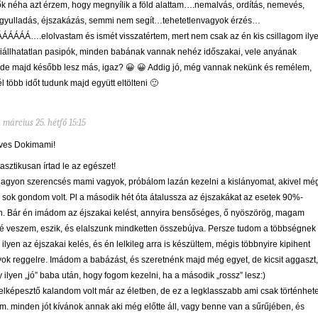
ők néha azt érzem, hogy megnyílik a föld alattam….nemalvás, ordítás, nemevés,
gyulladás, éjszakázás, semmi nem segít…tehetetlenvagyok érzés…
ÁÁÁÁ….elolvastam és ismét visszatértem, mert nem csak az én kis csillagom ily
kiállhatatlan pasipók, minden babának vannak nehéz időszakai, vele anyának
de majd később lesz más, igaz? 😀 😀 Addig jó, még vannak nekünk és remélem,
l több időt tudunk majd együtt eltölteni 🙂
. március 25. hétfő 15:15
ves Dokimami!
asztikusan írtad le az egészet!
agyon szerencsés mami vagyok, próbálom lazán kezelni a kislányomat, akivel mé
sok gondom volt. Pl a második hét óta átalussza az éjszakákat az esetek 90%-
. Bár én imádom az éjszakai kelést, annyira bensőséges, ő nyöszörög, magam
é veszem, eszik, és elalszunk mindketten összebújva. Persze tudom a többségnek
ilyen az éjszakai kelés, és én lelkileg arra is készültem, mégis többnyire kipihent
ok reggelre. Imádom a babázást, és szeretnénk majd még egyet, de kicsit aggaszt,
 ilyen „jó” baba után, hogy fogom kezelni, ha a második „rossz” lesz:)
elképesztő kalandom volt már az életben, de ez a legklasszabb ami csak történhete
m. minden jót kívánok annak aki még előtte áll, vagy benne van a sűrűjében, és