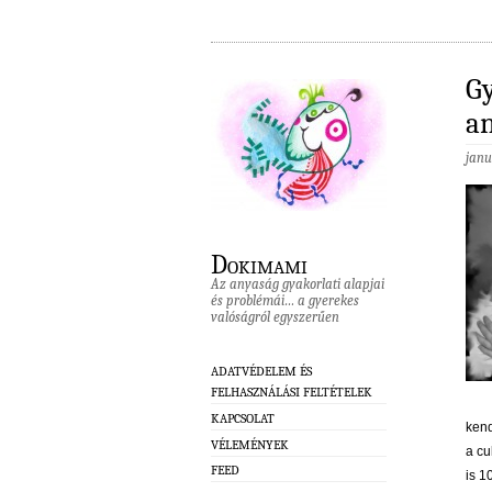
Gy
a
janu
Dokimami
Az anyaság gyakorlati alapjai
és problémái… a gyerekes
valóságról egyszerűen
ADATVÉDELEM ÉS
FELHASZNÁLÁSI FELTÉTELEK
KAPCSOLAT
kend
VÉLEMÉNYEK
a cu
FEED
is 1