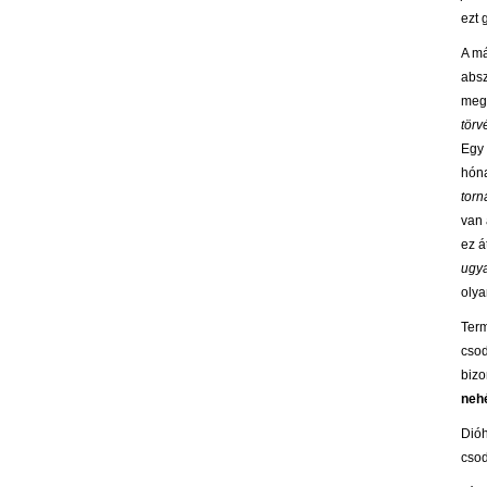
ezt 
A má
absz
megs
törv
Egy 
hóna
torn
van 
ez á
ugy
olya
Term
csod
bizo
neh
Dióh
csod