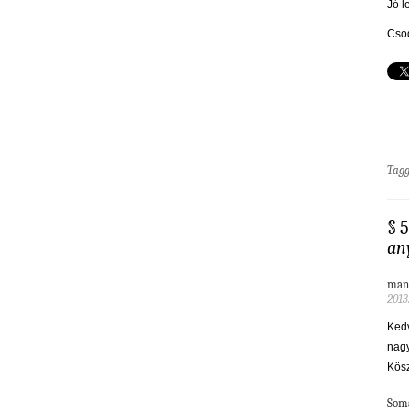
Jó l
Csod
Tag
§ 
an
man
2013
Kedv
nagy
Kös
Som