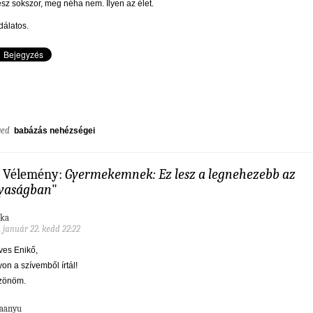
esz sokszor, meg néha nem. Ilyen az élet.
álatos.
ged
babázás nehézségei
5 Vélemény:
Gyermekemnek: Ez lesz a legnehezebb az
yaságban
"
ka
. január 22. kedd 22:22
es Enikő,
on a szívemből írtál!
zönöm.
aanyu