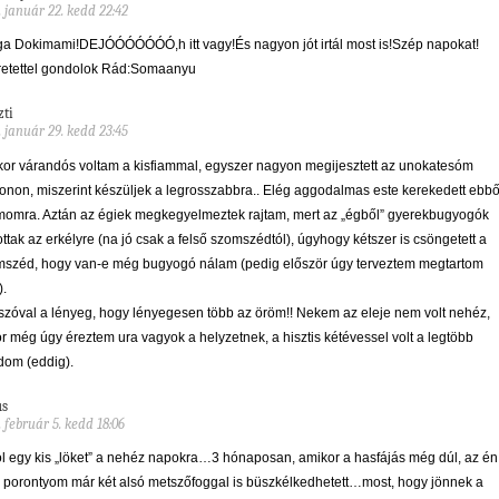
. január 22. kedd 22:42
a Dokimami!DEJÓÓÓÓÓÓÓ,h itt vagy!És nagyon jót irtál most is!Szép napokat!
retettel gondolok Rád:Somaanyu
zti
. január 29. kedd 23:45
or várandós voltam a kisfiammal, egyszer nagyon megijesztett az unokatesóm
fonon, miszerint készüljek a legrosszabbra.. Elég aggodalmas este kerekedett ebbő
omra. Aztán az égiek megkegyelmeztek rajtam, mert az „égből” gyerekbugyogók
ottak az erkélyre (na jó csak a felső szomszédtól), úgyhogy kétszer is csöngetett a
széd, hogy van-e még bugyogó nálam (pedig először úgy terveztem megtartom
).
szóval a lényeg, hogy lényegesen több az öröm!! Nekem az eleje nem volt nehéz,
r még úgy éreztem ura vagyok a helyzetnek, a hisztis kétévessel volt a legtöbb
om (eddig).
us
. február 5. kedd 18:06
l egy kis „löket” a nehéz napokra…3 hónaposan, amikor a hasfájás még dúl, az én
i porontyom már két alsó metszőfoggal is büszkélkedhetett…most, hogy jönnek a