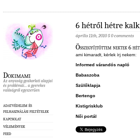
6 hétről hétre ka
április 11th, 2010
§
0 comments
Ö
sszegyűjtöttem nektek 6 hé
ami kimaradt, kérlek írj nekem:
Informed várandós napló
Dokimami
Babaszoba
Az anyaság gyakorlati alapjai
Szülőklapja
és problémái… a gyerekes
valóságról egyszerűen
Bertengo
Kistigrisklub
ADATVÉDELEM ÉS
FELHASZNÁLÁSI FELTÉTELEK
Női portál
KAPCSOLAT
VÉLEMÉNYEK
FEED